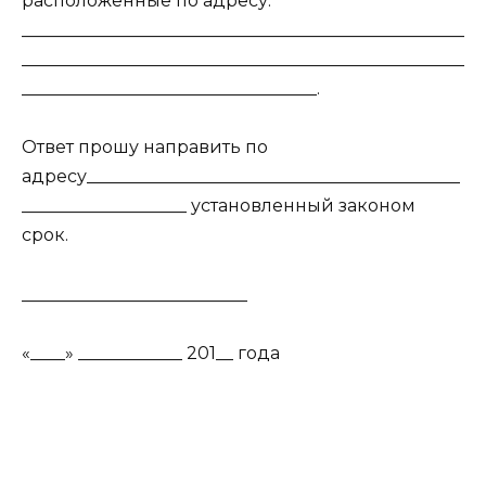
расположенные по адресу:
___________________________________________________
___________________________________________________
__________________________________.
Ответ прошу направить по
адресу___________________________________________
___________________ установленный законом
срок.
__________________________
«____» ____________ 201__ года