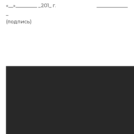
«__»_________ _201_ г. _____________
_
(подпись)