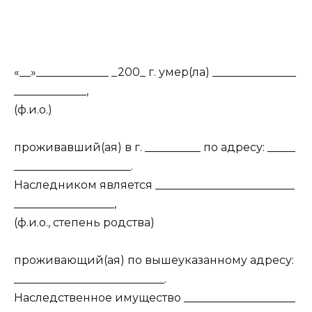
«__»_____________ _200_ г. умер(ла) _______________
_____________,
(ф.и.о.)
проживавший(ая) в г. __________ по адресу: _____
_____________________.
Наследником является _________________________
__________________,
(ф.и.о., степень родства)
проживающий(ая) по вышеуказанному адресу:
___________________________.
Наследственное имущество ____________________