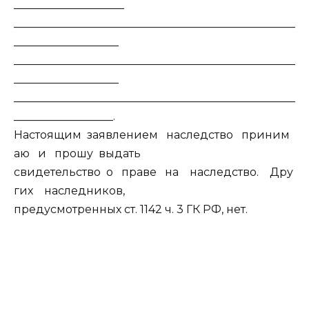
____________________
___________________________________________________
___________________
___________________________________________________
___________________
___________________________________________________
__________________.
Настоящим заявлением наследство приним
аю и прошу выдать
свидетельство о праве на наследство. Дру
гих наследников,
предусмотренных ст. 1142 ч. 3 ГК РФ, нет.