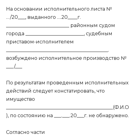
На основании исполнительного листа №
…/20___, выданного ….20____г.
__________________________ районным судом
города ________________________, судебным
приставом-исполнителем
__________________________________________.
возбуждено исполнительное производство №
___/___
По результатам проведенным исполнительных
действий следует констатировать, что
имущество
____________________________________________(Ф.И.О
), по состоянию на ___.___.20___г. не обнаружено.
Согласно части