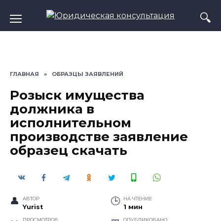
Перейти
к
содержанию
ГЛАВНАЯ
»
ОБРАЗЦЫ ЗАЯВЛЕНИЙ
Розыск имущества
должника в
исполнительном
производстве заявление
образец скачать
АВТОР
НА ЧТЕНИЕ
Yurist
1 мин
ПРОСМОТРОВ
ОПУБЛИКОВАНО