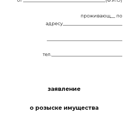
от ____________________________________(Ф.И.О)
проживающ__ по
адресу__________________________
_________________________________
тел._______________________________
заявление
о розыске имущества