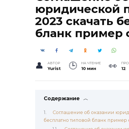
юридической 
2023 скачать б
бланк пример
АВТОР
НА ЧТЕНИЕ
ПР
Yurist
10 мин
12
Содержание
Соглашение об оказании юрид
бесплатно типовой бланк пример
Соглашение об оказании ю