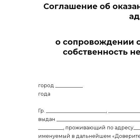
Соглашение об оказа
ад
о сопровождении 
собственность н
город __________
года
Гр. ________________________, __________
выдан ________________________________
__________, проживающий по адресу_____
именуемый в дальнейшем «Доверитель