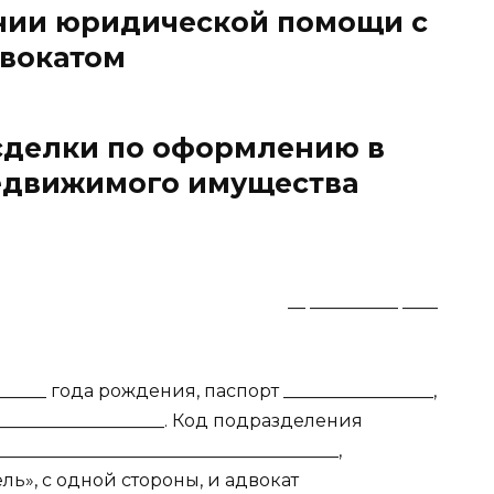
нии юридической помощи с
вокатом
сделки по оформлению в
едвижимого имущества
_ __ __________ ____
________ года рождения, паспорт _________________,
____________________. Код подразделения
____________________________________,
», с одной стороны, и адвокат