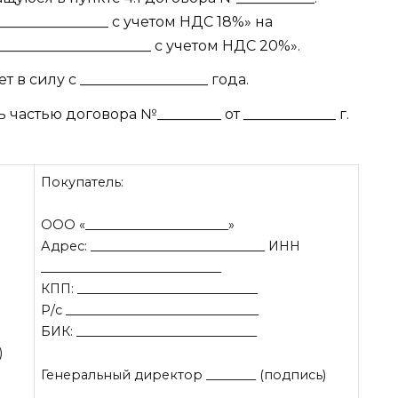
_________________ с учетом НДС 18%» на
_______________________ с учетом НДС 20%».
в силу с __________________ года.
астью договора №_________ от _____________ г.
Покупатель:
ООО «_______________________»
Адрес: ____________________________ ИНН
_____________________________
КПП: _____________________________
Р/с _______________________________
БИК: _____________________________
)
Генеральный директор ________ (подпись)