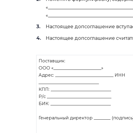
«__________________________________
«__________________________________
Настоящее допсоглашение вступает 
Настоящее допсоглашение считать ч
Поставщик:
ООО «_______________________»
Адрес: ____________________________ ИНН
_____________________________
КПП: _____________________________
Р/с _______________________________
БИК: _____________________________
Генеральный директор ________ (подпись