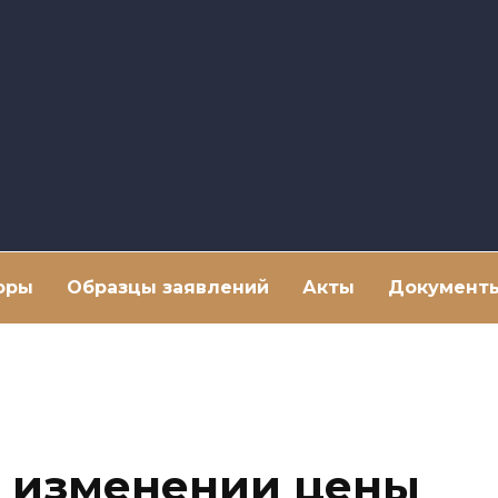
оры
Образцы заявлений
Акты
Документ
б изменении цены