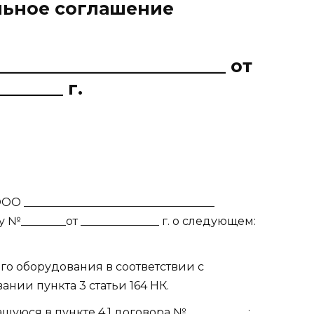
ьное соглашение
________________________ от
_______ г.
ОО __________________________________
________от ______________ г. о следующем:
го оборудования в соответствии с
нии пункта 3 статьи 164 НК.
юся в пункте 4.1 договора №___________: