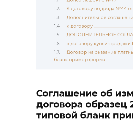
К договору подряда №44 от 
Дополнительное соглашен
к договору ____________________
ДОПОЛНИТЕЛЬНОЕ СОГЛ
к договору купли-продажи №1
Договор на оказание платны
бланк пример форма
Соглашение об из
договора образец 
типовой бланк пр