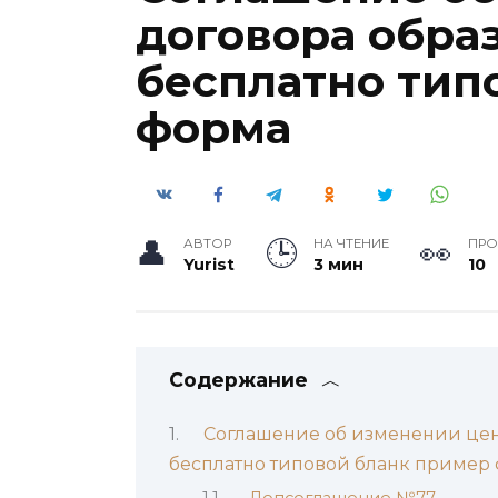
договора образ
бесплатно тип
форма
АВТОР
НА ЧТЕНИЕ
ПР
Yurist
3 мин
10
Содержание
Соглашение об изменении цен
бесплатно типовой бланк пример
Допсоглашение №77