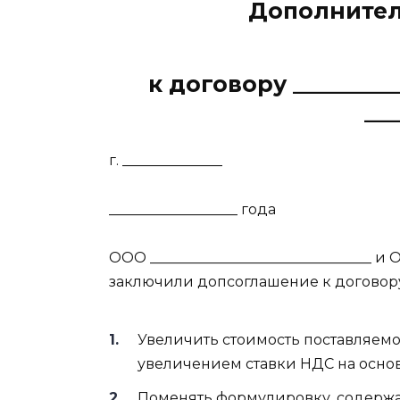
Дополнител
к договору __________
___
г. ______________
__________________ года
ООО _______________________________ и О
заключили допсоглашение к договору №
Увеличить стоимость поставляемо
увеличением ставки НДС на основа
Поменять формулировку, содержащу