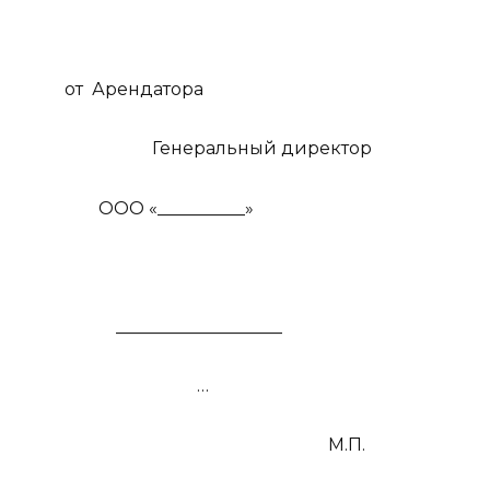
от
Арендатора
Генеральный директор
ООО «__________»
___________________
…
М.П.