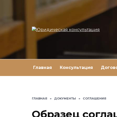
Перейти
к
содержанию
Главная
Консультация
Догов
ГЛАВНАЯ
»
ДОКУМЕНТЫ
»
СОГЛАШЕНИЯ
Образец согла