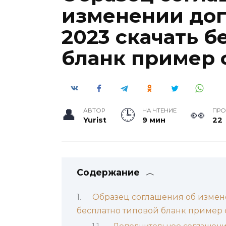
изменении дог
2023 скачать б
бланк пример
АВТОР
НА ЧТЕНИЕ
ПР
Yurist
9 мин
22
Содержание
Образец соглашения об измен
бесплатно типовой бланк пример
Дополнительное соглашени