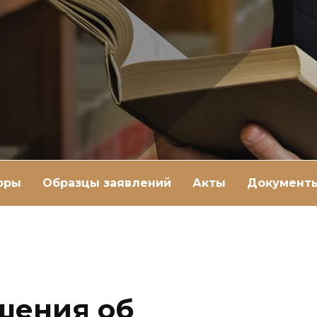
оры
Образцы заявлений
Акты
Документ
шения об