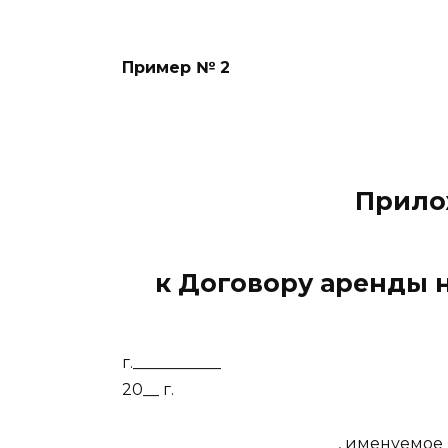
Пример № 2
Прило
к Договору аренды 
г.__________
20__ г.
___________________________, именуем