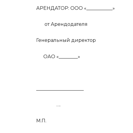
АРЕНДАТОР: ООО «___________»
от Арендодателя
Генеральный директор
ОАО «________»
____________________
….
М.П.