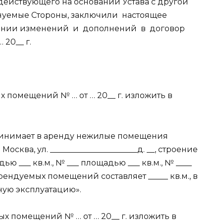
 действующего на основании Устава с другой
нуемые Стороны, заключили
настоящее
ении изменений
и
дополнений
в
договор
20__ г.
 помещений № … от … 20__ г. изложить в
принимает в аренду нежилые помещения
осква, ул. ______________________д. __, строение
ью ___ кв.м., № ___ площадью ___ кв.м., № ____
рендуемых помещений составляет _____ кв.м., в
ную эксплуатацию».
х помещений № … от … 20__ г. изложить в