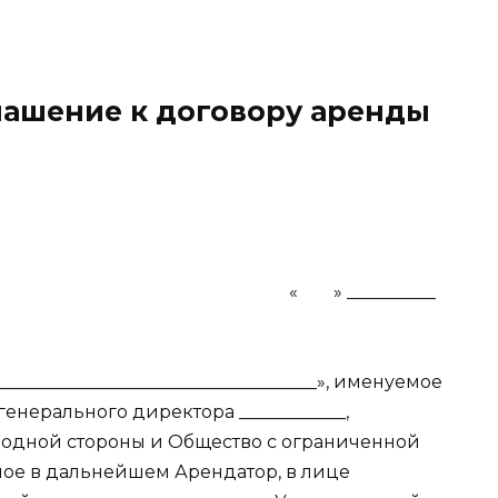
ашение к договору аренды
«
» __________
__________________________________», именуемое
енерального директора ____________,
одной стороны и Общество с ограниченной
емое в дальнейшем Арендатор, в лице