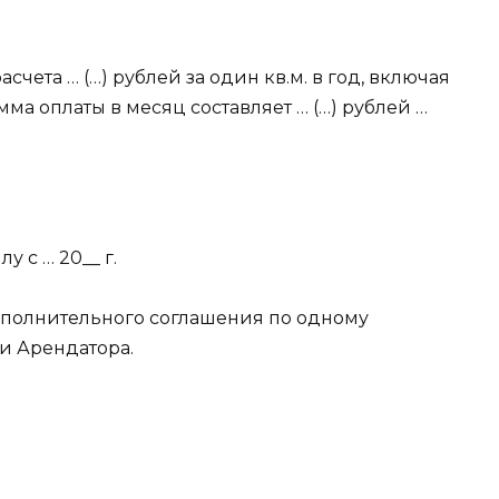
счета … (…) рублей за один кв.м. в год, включая
ма оплаты в месяц составляет … (…) рублей …
у с … 20__ г.
ополнительного соглашения по одному
и Арендатора.