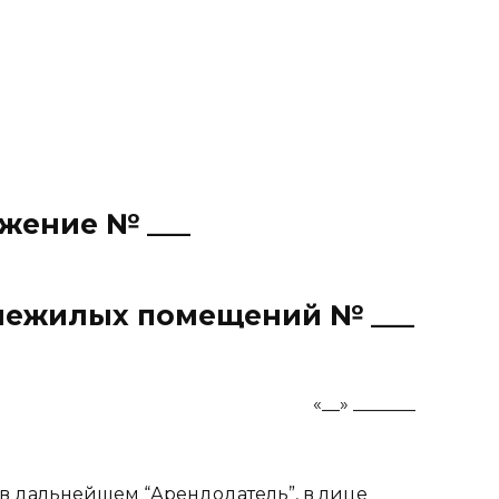
жение № ___
нежилых помещений № ___
_ «__» _______
ое в дальнейшем “Арендодатель”, в лице