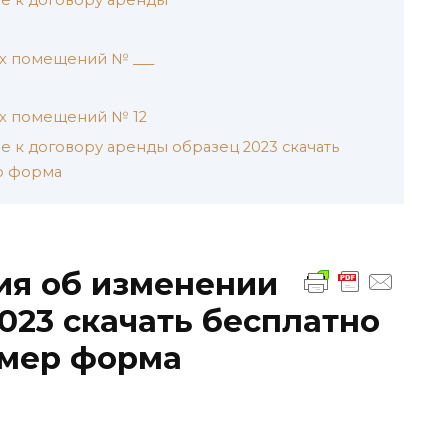
х помещений № ___
х помещений № 12
 к договору аренды образец 2023 скачать
р форма
ия об изменении
023 скачать бесплатно
имер форма