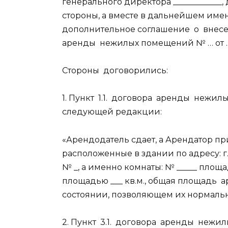
генерального директора ____________,
стороны, а вместе в дальнейшем име
дополнительное соглашение
о
внес
аренды
нежилых помещений № … от … 
Стороны
договорились:
1. Пункт
1.1.
договора
аренды
нежилых
следующей редакции:
«Арендодатель сдает, а Арендатор 
расположенные в здании по адресу: г. М
№ _, а именно комнаты: № _____ площад
площадью ___ кв.м., общая площадь
а
состоянии, позволяющем их нормаль
2. Пункт
3.1.
договора
аренды
нежилы