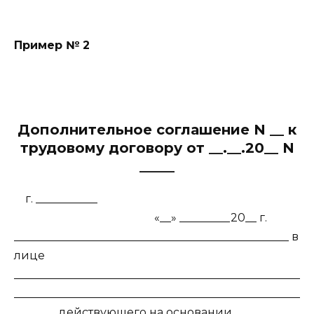
Пример № 2
Дополнительное соглашение N __ к
трудовому договору от __.__.20__ N
_____
г. ___________
«__» _________20__ г.
_________________________________________________ в
лице
___________________________________________________
___________________________________________________
_______, действующего на основании