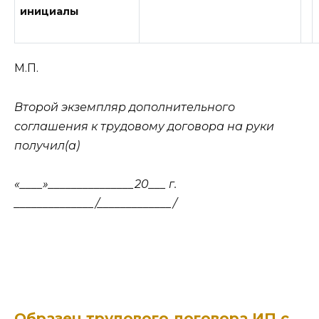
инициалы
М.П.
Второй экземпляр дополнительного
соглашения к трудовому договора на руки
получил(а)
«____»_______________20___ г.
______________/_____________/
Образец трудового договора ИП с