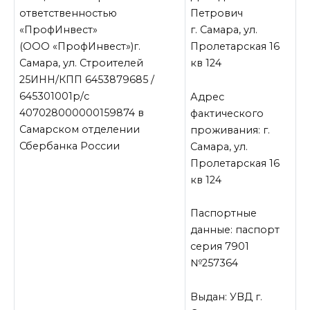
ответственностью
Петрович
«ПрофИнвест»
г. Самара, ул.
(ООО «ПрофИнвест»)г.
Пролетарская 16
Самара, ул. Строителей
кв 124
25ИНН/КПП 6453879685 /
645301001р/с
Адрес
407028000000159874 в
фактического
Самарском отделении
проживания: г.
Сбербанка России
Самара, ул.
Пролетарская 16
кв 124
Паспортные
данные: паспорт
серия 7901
№257364
Выдан: УВД г.