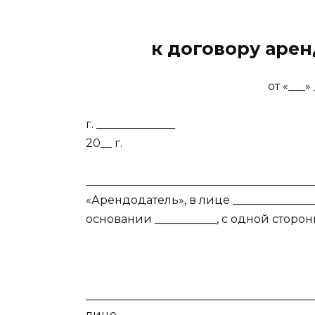
к договору аре
от «___»
г. _____________
20__ г.
_____________________________________
«Арендодатель», в лице _______________
основании ___________, с одной сторон
_____________________________________
лице _________________________________