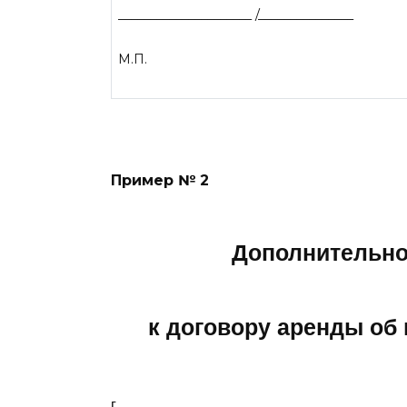
_____________________ /_______________
М.П.
Пример № 2
Дополнительно
к договору аренды об
г. ________________                                               