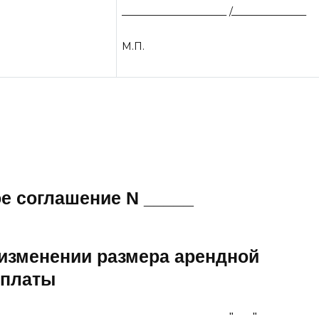
_____________________ /_______________
М.П.
е соглашение N _____
 изменении размера арендной
платы
                                                                            "___"________ _