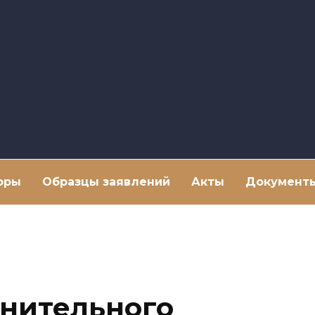
оры
Образцы заявлений
Акты
Документ
нительного