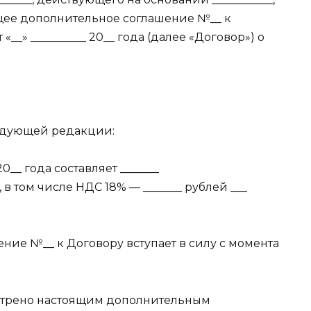
щее дополнительное соглашение №__ к
__» __________ 20__ года (далее «Договор») о
следующей редакции:
0__ года составляет _______
ц, в том числе НДС 18% — _______ рублей ___
ние №__ к Договору вступает в силу с момента
смотрено настоящим дополнительным