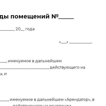
нды помещений №_____
 ________ 20__ года
_ «___» ____________
_______, именуемое в дальнейшем
_________________________, действующего на
ы, и
________, именуемое в дальнейшем «Арендатор», в
_______, действующего на основании ___________,