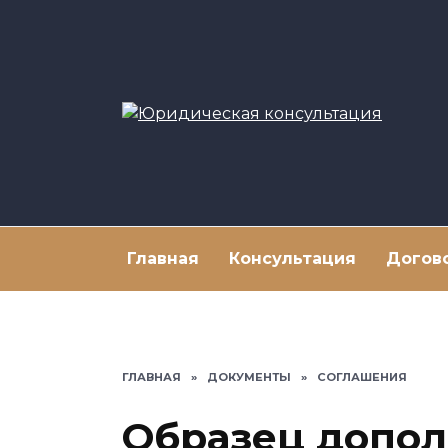
Перейти
к
содержанию
Главная
Консультация
Догов
ГЛАВНАЯ
»
ДОКУМЕНТЫ
»
СОГЛАШЕНИЯ
Образец допол