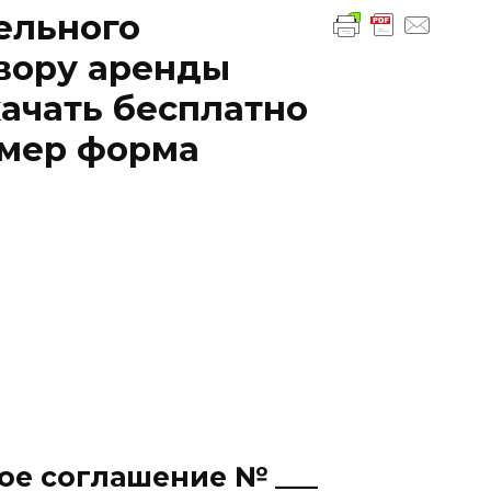
ельного
вору аренды
ачать бесплатно
имер форма
е соглашение № ___