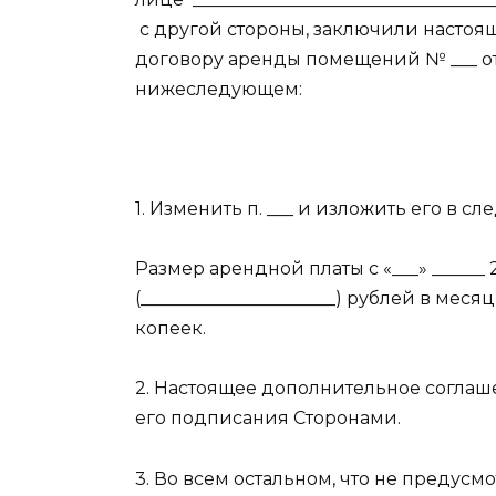
с другой стороны, заключили настоя
договору аренды помещений № ___ от «
нижеследующем:
1. Изменить п. ___ и изложить его в 
Размер арендной платы с «___» ______ 2
(______________________) рублей в меся
копеек.
2. Настоящее дополнительное соглаше
его подписания Сторонами.
3. Во всем остальном, что не преду