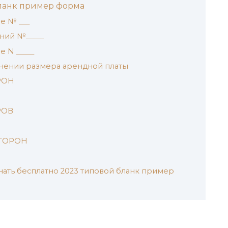
бланк пример форма
е № ___
ний №_____
 N _____
енении размера арендной платы
РОН
РОВ
СТОРОН
чать бесплатно 2023 типовой бланк пример