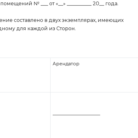
мещений № ___ от «__» __________ 20__ года.
ение составлено в двух экземплярах, имеющих
ному для каждой из Сторон.
Арендатор
______________________