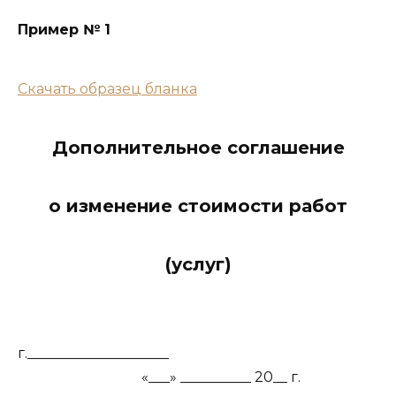
Пример № 1
Скачать образец бланка
Дополнительное соглашение
о изменение стоимости работ
(услуг)
г.____________________
«___» __________ 20__ г.