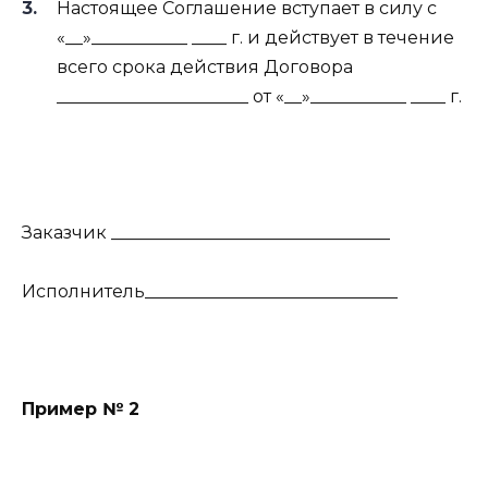
Настоящее Соглашение вступает в силу с
«__»___________ ____ г. и действует в течение
всего срока действия Договора
______________________ от «__»___________ ____ г.
Заказчик ________________________________
Исполнитель_____________________________
Пример № 2