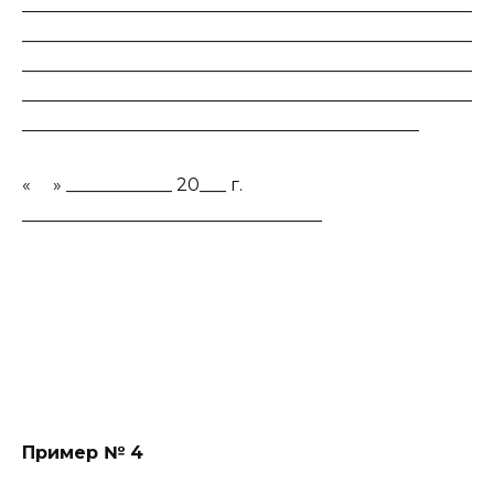
___________________________________________________
___________________________________________________
___________________________________________________
___________________________________________________
_____________________________________________
«
» ____________ 20___ г.
__________________________________
Пример № 4