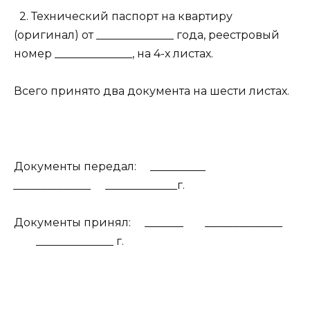
2. Технический паспорт на квартиру
(оригинал) от ______________ года, реестровый
номер ______________, на 4-х листах.
Всего принято два документа на шести листах.
Документы передал:
__________
______________
_____________г.
Документы принял:
_______
______________
______________ г.