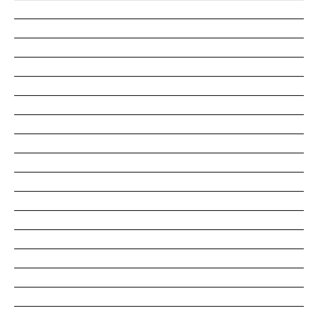
___________________________________________________
___________________________________________________
___________________________________________________
___________________________________________________
___________________________________________________
___________________________________________________
___________________________________________________
___________________________________________________
___________________________________________________
___________________________________________________
___________________________________________________
___________________________________________________
___________________________________________________
___________________________________________________
___________________________________________________
___________________________________________________