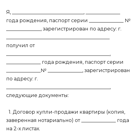
Я, _____________________________, ______________
года рождения, паспорт серии ______________ №
______________, зарегистрирован по адресу: г.
__________________________________________
получил от
__________________________________________,
______________ года рождения, паспорт серии
______________№ ______________, зарегистрирован
по адресу: г.
__________________________________________,
следующие документы:
1. Договор купли-продажи квартиры (копия,
заверенная нотариально) от ______________ года
на 2-х листах.