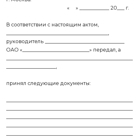
«
» ____________ 20___ г.
В соответствии с настоящим актом,
_________________________________________,
руководитель ________________________________
ОАО «___________________________» передал, а
___________________________________________________
____________________,
принял следующие документы:
___________________________________________________
___________________________________________________
___________________________________________________
___________________________________________________
___________________________________________________