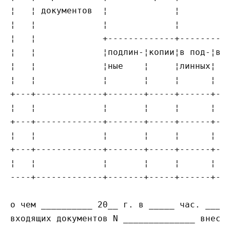
¦   ¦ документов  ¦             ¦          
¦   ¦             ¦             ¦          
¦   ¦             +-------------+----------
¦   ¦             ¦подлин-¦копии¦в под-¦в к
¦   ¦             ¦ные    ¦     ¦линных¦   
¦   ¦             ¦       ¦     ¦      ¦   
+---+-------------+-------+-----+------+---
¦   ¦             ¦       ¦     ¦      ¦   
+---+-------------+-------+-----+------+---
¦   ¦             ¦       ¦     ¦      ¦   
+---+-------------+-------+-----+------+---
¦   ¦             ¦       ¦     ¦      ¦   
----+-------------+-------+-----+------+---
о чем __________ 20__ г. в _____ час. ____ 
входящих документов N ______________ внесен