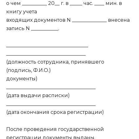
о чем __________ 20__ г. в _____ час. ____ мин. в
книгу учета
входящих документов N ______________ внесена
запись N ___________.
_________________________________
________________________________
(должность сотрудника, принявшего
(подпись, Ф.И.О.)
документы)
____________________________________
(дата выдачи расписки)
____________________________________
(дата окончания срока регистрации)
После проведения государственной
регистрации документы выданы.