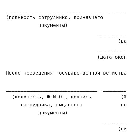
_________________________________ _________
(должность сотрудника, принявшего         (
           документы)

                              _____________
                                      (дата
                              _____________
                               (дата оконча
После проведения государственной регистраци
_______________________________  __________
  (должность, Ф.И.О., подпись          (Ф.И
     сотрудника, выдавшего             полу
           документы)

                                 __________
                                      (дата