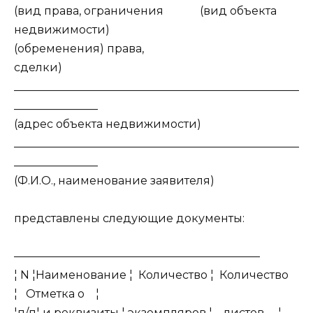
(вид права, ограничения (вид объекта
недвижимости)
(обременения) права,
сделки)
___________________________________________________
_______________
(адрес объекта недвижимости)
___________________________________________________
_______________
(Ф.И.О., наименование заявителя)
представлены следующие документы:
——————————————————————
¦ N ¦Наименование ¦ Количество ¦ Количество
¦ Отметка о ¦
¦п/п¦ и реквизиты ¦ экземпляров ¦ листов ¦