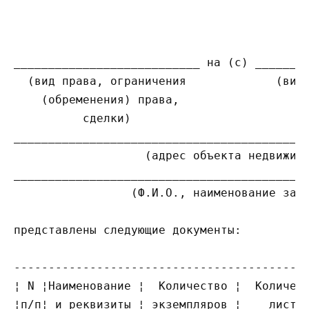
___________________________ на (с) ________
  (вид права, ограничения             (вид 
    (обременения) права,

          сделки)

___________________________________________
                   (адрес объекта недвижимо
___________________________________________
                 (Ф.И.О., наименование заяв
представлены следующие документы:

-------------------------------------------
¦ N ¦Наименование ¦  Количество ¦  Количест
¦п/п¦ и реквизиты ¦ экземпляров ¦    листов