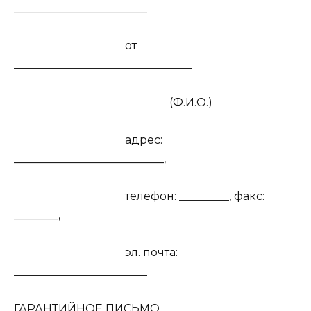
________________________
от
________________________________
(Ф.И.О.)
адрес:
___________________________,
телефон: _________, факс:
________,
эл. почта:
________________________
ГАРАНТИЙНОЕ ПИСЬМО