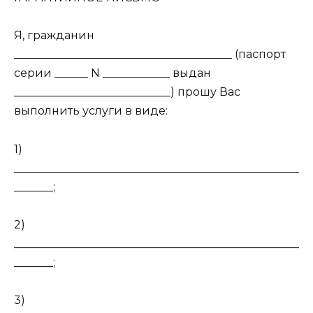
Я, гражданин
_______________________________________ (паспорт
серии ______ N ____________ выдан
____________________________) прошу Вас
выполнить услуги в виде:
1)
___________________________________________________
_______;
2)
___________________________________________________
_______;
3)