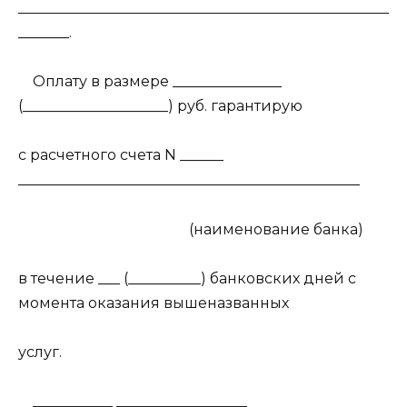
___________________________________________________
_______.
Оплату в размере _______________
(____________________) руб. гарантирую
с расчетного счета N ______
_______________________________________________
(наименование банка)
в течение ___ (__________) банковских дней с
момента оказания вышеназванных
услуг.
___________ __________________