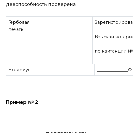
дееспособность проверена.
Гербовая
Зарегистрирован
печать
Взыскан нотариа
по квитанции № __
Нотариус :
_______________Ф
Пример № 2