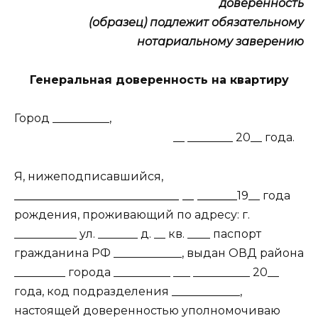
доверенность
(образец) подлежит обязательному
нотариальному заверению
Генеральная доверенность на квартиру
Город __________,
__ ________ 20__ года.
Я, нижеподписавшийся,
_____________________________ __ _______
19__ года
рождения, проживающий по адресу: г.
___________ ул. _______ д. __ кв. ____ паспорт
гражданина РФ ____________, выдан ОВД района
_________ города __________ ___ __________ 20__
года, код подразделения ____________,
настоящей доверенностью уполномочиваю