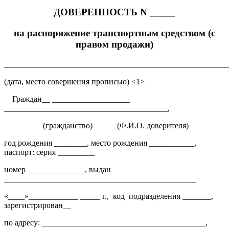
ДОВЕРЕННОСТЬ N _____
на распоряжение транспортным средством (с
правом продажи)
_______________________________________________________
(дата, место совершения прописью) <1>
Граждан__ ___________________
________________________________________,
(гражданство)
(Ф.И.О. доверителя)
год рождения ________, место рождения ___________,
паспорт: серия _________
номер ______________, выдан
_______________________________________________
«____»____________ _____ г.,
код
подразделения _______,
зарегистрирован__
по адресу: ________________________________________,