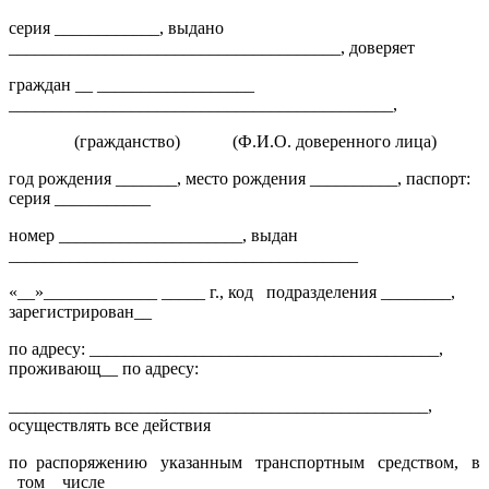
серия ____________, выдано
______________________________________, доверяет
граждан __ __________________
____________________________________________,
(гражданство)
(Ф.И.О. доверенного лица)
год рождения _______, место рождения __________, паспорт:
серия ___________
номер _____________________, выдан
________________________________________
«__»_____________ _____ г., код
подразделения ________,
зарегистрирован__
по адресу: ________________________________________,
проживающ__ по адресу:
________________________________________________,
осуществлять все действия
по
распоряжению
указанным
транспортным
средством,
в
том
числе