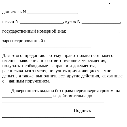
_______________________________________________,
двигатель N ______________________,
шасси N ___________________, кузов N _________________,
государственный номерной знак _______________________,
зарегистрированный в
_______________________________________
Для
этого
предоставляю
ему
право
подавать от
моего
имени
заявления
в
соответствующие
учреждения,
получать
необходимые
справки и документы,
расписываться за меня, получить причитающиеся
мне
деньги,
а также
выполнить все
другие действия,
связанные
с
данным поручением.
Доверенность выдана без права передоверия сроком
на
______________________ и
действительна до
_____________________________________________.
Подпись
_________________________________________