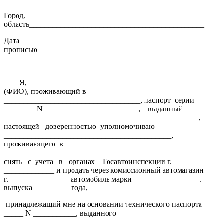
Город,
область_____________________________________________
Дата
прописью______________________________________________
Я, _______________________________________________
(ФИО), проживающий в
___________________________________, паспорт
серии
________ N ________________________,
выданный
__________________________________________________,
настоящей
доверенностью
уполномочиваю
___________________________________________,
проживающего
в
_____________________________________________________
снять
с
учета
в
органах
Госавтоинспекции г.
_____________ и продать через комиссионный автомагазин
г. _______________ автомобиль марки _________________,
выпуска _________ года,
принадлежащий мне на основании технического паспорта
_____ N ___________, выданного