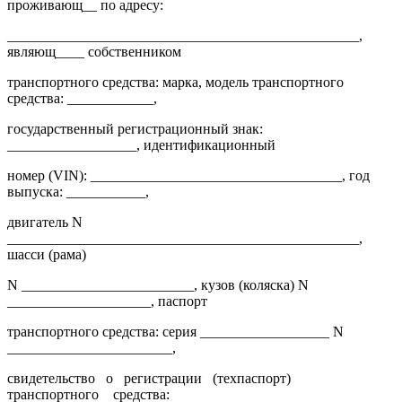
проживающ__ по адресу:
_________________________________________________,
являющ____ собственником
транспортного средства: марка, модель транспортного
средства: ____________,
государственный регистрационный знак:
__________________, идентификационный
номер (VIN): ___________________________________, год
выпуска: ___________,
двигатель N
_________________________________________________,
шасси (рама)
N ________________________, кузов (коляска) N
____________________, паспорт
транспортного средства: серия __________________ N
_______________________,
свидетельство
о
регистрации
(техпаспорт)
транспортного
средства: