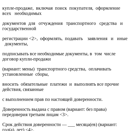
купле-продаже,
включая
поиск
покупателя,
оформление
всех
необходимых
документов
для
отчуждения
транспортного
средства
и
государственной
регистрации <2>,
оформлять,
подавать
заявления
и
иные
документы,
подписывать все необходимые документы, в
том
числе
договор купли-продажи
(вариант: мены)
транспортного средства,
оплачивать
установленные
сборы,
вносить
обязательные
платежи
и
выполнять все прочие
действия, связанные
с выполнением прав по настоящей доверенности.
Доверенность выдана с правом (вариант: без права)
передоверия третьим лицам <3>.
Срок действия доверенности — ___ месяца(ев) (вариант:
год(а), лет) <4>.