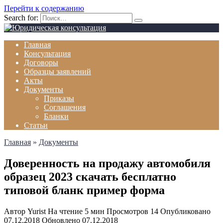
Перейти к содержанию
Search for:
Главная
Консультация
Договоры
Образцы заявлений
Акты
Документы
Приказы
Соглашения
Бланки
Статьи
Главная
»
Документы
Доверенность на продажу автомобиля
образец 2023 скачать бесплатно
типовой бланк пример форма
Автор
Yurist
На чтение
5 мин
Просмотров
14
Опубликовано
07.12.2018
Обновлено
07.12.2018