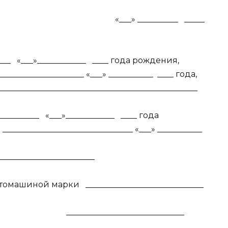
«___» __________
_____
____
«___»____________
____ года рождения,
____________________ «___» ___________
____ года,
_______________________________________________
__________
«___»____________
____ года
________________________________ «___» ___________
________________________
втомашиной марки
_____________________________
_____________________________