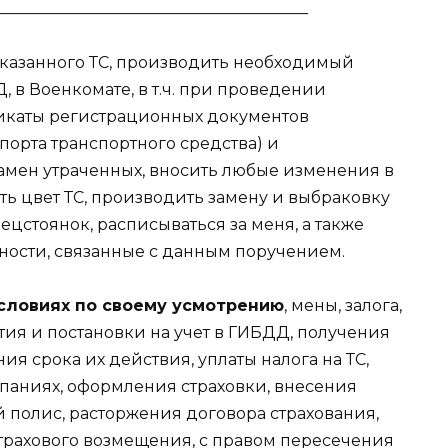
_______________________________________
указанного ТС, производить необходимый
 в Военкомате, в т.ч. при проведении
икаты регистрационных документов
порта транспортного средства) и
амен утраченных, вносить любые изменения в
ь цвет ТС, производить замену и выбраковку
пецстоянок, расписываться за меня, а также
ности, связанные с данным поручением.
словиях по своему усмотрению
, мены, залога,
ятия и постановки на учет в ГИБДД, получения
я срока их действия, уплаты налога на ТС,
мпаниях, оформления страховки, внесения
 полис, расторжения договора страхования,
трахового возмещения, с правом пересечения