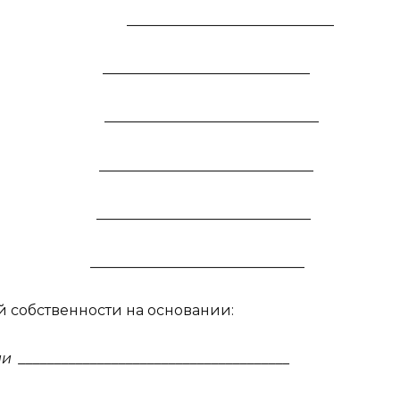
_____________________________
_____________________________
______________________________
______________________________
______________________________
______________________________
 собственности на основании:
ии
______________________________________