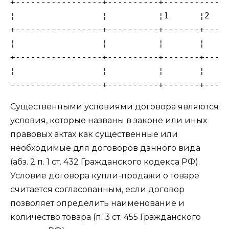
+-----------------+----------+-------------
¦                 ¦          ¦1      ¦2    
+-----------------+----------+-------+-----
¦                 ¦          ¦       ¦     
+-----------------+----------+-------+-----
¦                 ¦          ¦       ¦     
------------------+----------+-------+----
Существенными условиями договора являются
условия, которые названы в законе или иных
правовых актах как существенные или
необходимые для договоров данного вида
(абз. 2 п. 1 ст. 432 Гражданского кодекса РФ).
Условие договора купли-продажи о товаре
считается согласованным, если договор
позволяет определить наименование и
количество товара (п. 3 ст. 455 Гражданского