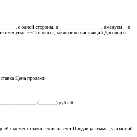
______, с одной стороны, и _________________, именуем__ в
сте именуемые «Стороны», заключили настоящий Договор о
ставка
Цена продажи
_______________ (_______) рублей.
дней с момента зачисления на счет Продавца суммы, указанной