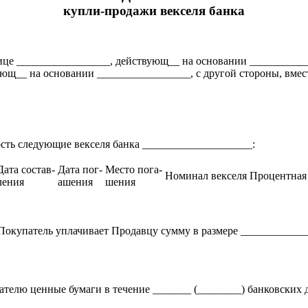
купли-продажи векселя банка
ице _________________, действующ__ на основании ___________
ующ__ на основании _________________, с другой стороны, вме
ность следующие векселя банка ____________________:
Дата состав-
Дата пог-
Место пога-
Номинал векселя
Процентная 
ления
ашения
шения
и Покупатель уплачивает Продавцу сумму в размере ____________
пателю ценные бумаги в течение _______ (________) банковских 