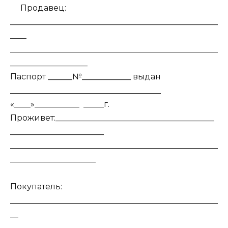
Продавец:
___________________________________________________
____
___________________________________________________
___________________
Паспорт ______№____________ выдан
_____________________________________
«____»___________ _____г.
Проживет:_______________________________________
_______________________
___________________________________________________
_____________________
Покупатель:
___________________________________________________
__
___________________________________________________