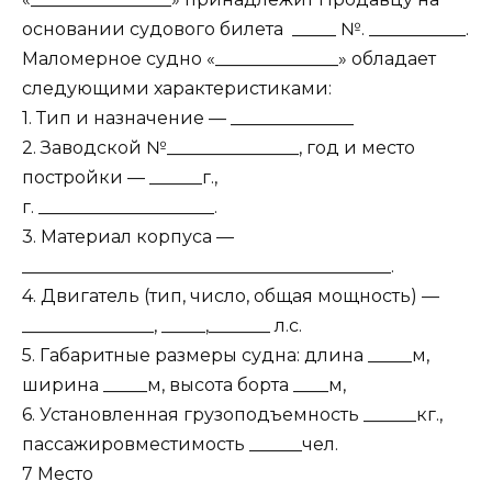
основании судового билета _____ №. ___________.
Маломерное судно «______________» обладает
следующими характеристиками:
1. Тип и назначение — ______________
2. Заводской №_______________, год и место
постройки — ______г.,
г. ____________________.
3. Материал корпуса —
__________________________________________.
4. Двигатель (тип, число, общая мощность) —
_______________, _____,_______ л.с.
5. Габаритные размеры судна: длина _____м,
ширина _____м, высота борта ____м,
6. Установленная грузоподъемность ______кг.,
пассажировместимость ______чел.
7 Место