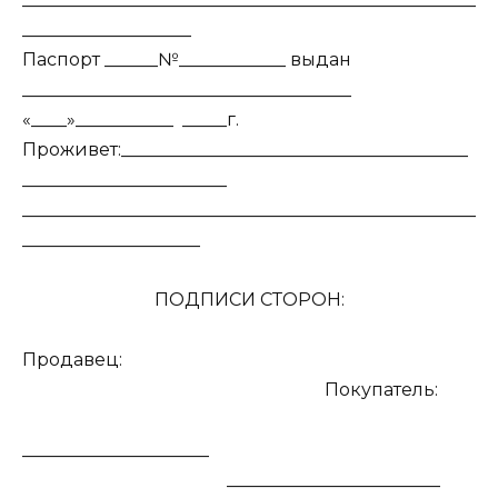
___________________
Паспорт ______№____________ выдан
_____________________________________
«____»___________ _____г.
Проживет:_______________________________________
_______________________
___________________________________________________
____________________
ПОДПИСИ СТОРОН:
Продавец:
Покупатель:
_____________________
________________________