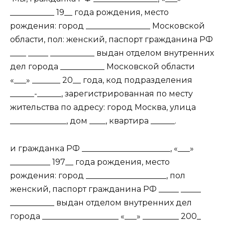
___________ 19__ года рождения, место
рождения: город ________________ Московской
области, пол: женский, паспорт гражданина РФ
____ _____ ___________ выдан отделом внутренних
дел города ___________ Московской области
«___» _______ 20__ года, код подразделения
______-______, зарегистрированная по месту
жительства по адресу: город Москва, улица
______________, дом ____, квартира ______.
и гражданка РФ ______________________, «___»
__________ 197__ года рождения, место
рождения: город ____________________, пол
женский, паспорт гражданина РФ _____ _____
___________ выдан отделом внутренних дел
города ___________________ «___» _________ 200_