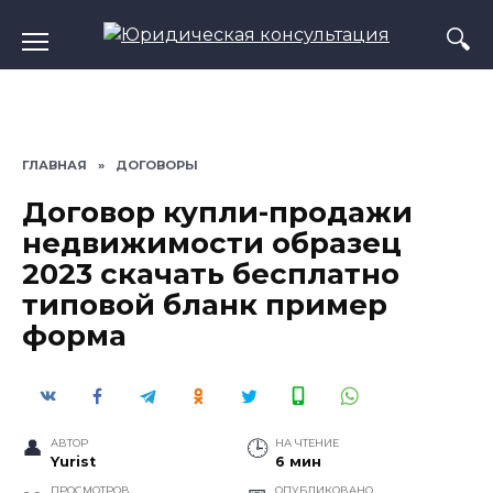
Перейти
к
содержанию
ГЛАВНАЯ
»
ДОГОВОРЫ
Договор купли-продажи
недвижимости образец
2023 скачать бесплатно
типовой бланк пример
форма
АВТОР
НА ЧТЕНИЕ
Yurist
6 мин
ПРОСМОТРОВ
ОПУБЛИКОВАНО