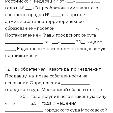
Российской Федерации от «___» _______ 20__
года г. № ___ «О преобразовании закрытого
военного городка № _____ в закрытое
административно-территориальное
образование – поселок ____________________»,
Постановлением Главы городского округа
___________________ от «___» _______ 20__ года №
_____, Кадастровым паспортом на продаваемую
недвижимость.
1.2. Приобретаемая
Квартира
принадлежит
Продавцу
на
праве собственности на
основании Определения ______________
городского суда Московской области от «___»
_______ 20__ года, вступившего в законную силу
«___» _______ 20__ года и Решения
___________________ городского суда Московской