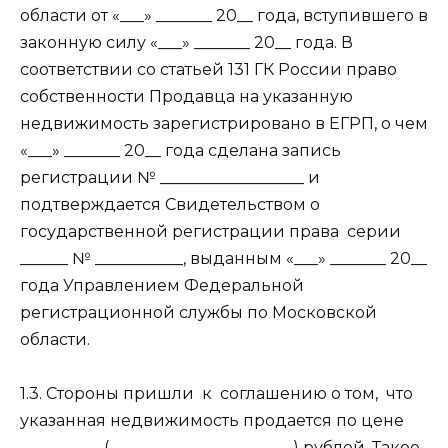
области от «___» _______ 20__ года, вступившего в
законную силу «___» _______ 20__ года. В
соответствии со статьей 131 ГК России право
собственности Продавца на указанную
недвижимость зарегистрировано в ЕГРП, о чем
«___» _______ 20__ года сделана запись
регистрации № __________________ и
подтверждается Свидетельством о
государственной регистрации права
серии
______ № ___________, выданным «___» _______ 20__
года Управлением Федеральной
регистрационной службы по Московской
области.
1.3. Стороны пришли
к
соглашению о том,
что
указанная недвижимость продается по цене
__________ (_______________________) рублей. Такое