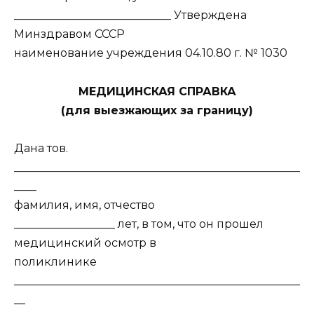
____________________________ Утверждена
Минздравом СССР
наименование учреждения 04.10.80 г. № 1030
МЕДИЦИНСКАЯ СПРАВКА
(для выезжающих за границу)
Дана тов.
___________________________________________________
____
фамилия, имя, отчество
__________________ лет, в том, что он прошел
медицинский осмотр в
поликлинике
___________________________________________________
__