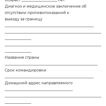
Диагноз и медицинское заключение об
отсутствии противопоказаний к
выезду за границу
_______________________________________________
___________________________________________________
______________
___________________________________________________
______________
Название страны
_________________________________________________
Срок командировки
_______________________________________________
Домашний адрес направляемого
____________________________________
___________________________________________________
______________