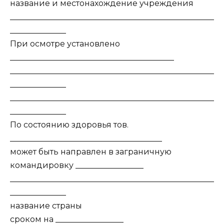
название и местонахождение учреждения
___________________________________________________
______________
При осмотре установлено
_________________________________________
___________________________________________________
______________
___________________________________________________
______________
По состоянию здоровья тов.
______________________________________
может быть направлен в заграничную
командировку _________________
___________________________________________________
______________
название страны
сроком на _________________