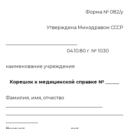
Форма № 082/у
Утверждена Минздравом СССР
_______________________________
04.10.80 г. № 1030
наименование учреждения
Корешок к медицинской справке № ______
Фамилия, имя, отчество
__________________________________________
___________________________________________________
______________
Возраст ___________________ лет.